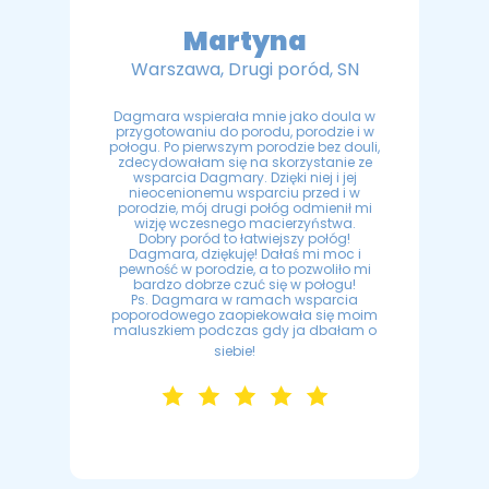
Martyna
Warszawa, Drugi poród, SN
Dagmara wspierała mnie jako doula w
przygotowaniu do porodu, porodzie i w
połogu. Po pierwszym porodzie bez douli,
zdecydowałam się na skorzystanie ze
wsparcia Dagmary. Dzięki niej i jej
nieocenionemu wsparciu przed i w
porodzie, mój drugi połóg odmienił mi
wizję wczesnego macierzyństwa.
Dobry poród to łatwiejszy połóg!
Dagmara, dziękuję! Dałaś mi moc i
pewność w porodzie, a to pozwoliło mi
bardzo dobrze czuć się w połogu!
Ps. Dagmara w ramach wsparcia
poporodowego zaopiekowała się moim
maluszkiem podczas gdy ja dbałam o
siebie!