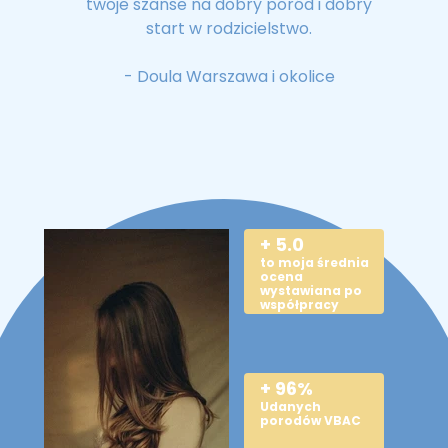
twoje szanse na dobry poród i dobry
start w rodzicielstwo.
- Doula Warszawa i okolice
+ 5.0
to moja średnia
ocena
wystawiana po
współpracy
+ 96%
Udanych
porodów VBAC