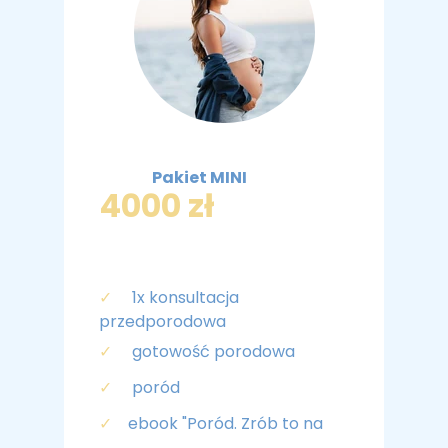
Pakiet MINI
4000 zł
✓
1x konsultacja
przedporodowa
✓
gotowość porodowa
✓
poród
✓
ebook "Poród. Zrób to na