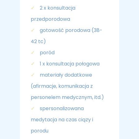
do poprawy działania serwisu, personalizacji treści,
✓
2 x konsultacja
oraz analizy ruchu na stronie.
przedporodowa
✓
gotowość porodowa (38-
Dostosuj
Zezwól na wszystkie
42 tc)
✓
poród
✓
1 x konsultacja połogowa
✓
materiały dodatkowe
(afirmacje, komunikacja z
personelem medycznym, itd.)
✓
spersonalizowana
medytacja na czas ciązy i
porodu