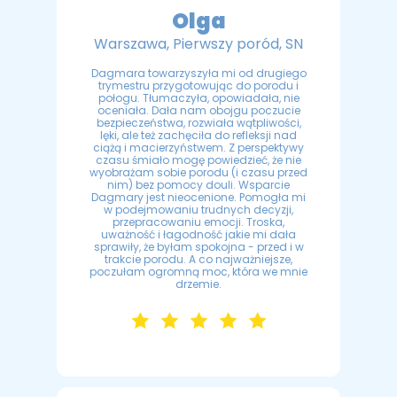
Olga
Warszawa, Pierwszy poród, SN
Dagmara towarzyszyła mi od drugiego
trymestru przygotowując do porodu i
połogu. Tłumaczyła, opowiadała, nie
oceniała. Dała nam obojgu poczucie
bezpieczeństwa, rozwiała wątpliwości,
lęki, ale też zachęciła do refleksji nad
ciążą i macierzyństwem. Z perspektywy
czasu śmiało mogę powiedzieć, że nie
wyobrażam sobie porodu (i czasu przed
nim) bez pomocy douli. Wsparcie
Dagmary jest nieocenione. Pomogła mi
w podejmowaniu trudnych decyzji,
przepracowaniu emocji. Troska,
uważność i łagodność jakie mi dała
sprawiły, że byłam spokojna - przed i w
trakcie porodu. A co najważniejsze,
poczułam ogromną moc, która we mnie
drzemie.