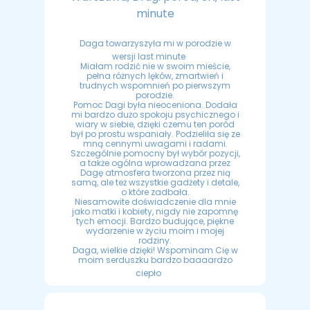
minute
Daga towarzyszyła mi w porodzie w
wersji last minute
Miałam rodzić nie w swoim mieście,
pełna różnych lęków, zmartwień i
trudnych wspomnień po pierwszym
porodzie.
Pomoc Dagi była nieoceniona. Dodała
mi bardzo dużo spokoju psychicznego i
wiary w siebie, dzięki czemu ten poród
był po prostu wspaniały. Podzieliła się ze
mną cennymi uwagami i radami.
Szczególnie pomocny był wybór pozycji,
a także ogólna wprowadzana przez
Dagę atmosfera tworzona przez nią
samą, ale też wszystkie gadżety i detale,
o które zadbała.
Niesamowite doświadczenie dla mnie
jako matki i kobiety, nigdy nie zapomnę
tych emocji. Bardzo budujące, piękne
wydarzenie w życiu moim i mojej
rodziny.
Daga, wielkie dzięki! Wspominam Cię w
moim serduszku bardzo baaaardzo
ciepło