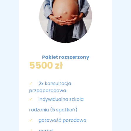
Pakiet rozszerzony
5500 zł
✓
2x konsultacja
przedporodowa
✓
indywidualna szkoła
rodzenia (5 spotkań)
✓
gotowość porodowa
✓
poród