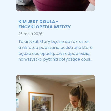
KIM JEST DOULA -
ENCYKLOPEDIA WIEDZY
26 maja 2026
To artykuł, który będzie się rozrastał,
a wkrótce powstania podstrona która
będzie doulopedią, czyli odpowiedzią
na wszystko pytania dotyczące douli...