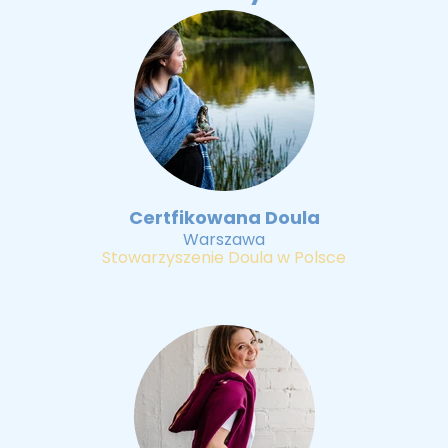
Certfikowana Doula
Warszawa
Stowarzyszenie Doula w Polsce