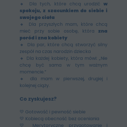
🔸 Dla tych, które chcą urodzić
w
spokoju, z szacunkiem do siebie i
swojego ciała
🔸 Dla przyszłych mam, które chcą
mieć przy sobie osobę, która
zna
poród i zna kobiety
🔸 Dla par, które chcą stworzyć silny
zespół na czas narodzin dziecka
🔸 Dla każdej kobiety, która mówi: „Nie
chcę być sama w tym ważnym
momencie.”
🔸 dla mam w pierwszej, drugiej i
kolejnej ciąży.
Co zyskujesz?
💛 Gotowość i pewność siebie
💛 Kobiecą obecność bez oceniania
💛 Merytoryczne przygotowanie i