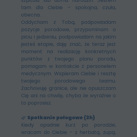
szpitalu lub domu narodzin. Jestem
tam dla Ciebie – spokojna, czuła,
obecna.
Oddycham z Tobą, podpowiadam
pozycje porodowe, przypominam o
piciu i jedzeniu, podpowiadam na jakim
jesteś etapie, daję znać, że teraz jest
moment na realizację konkretnych
punktów z twojego planu porodu,
pomagam w kontakcie z personelem
medycznym. Wspieram Ciebie i resztę
twojego porodowego teamu.
Zachowuję granice, ale nie opuszczam
Cię ani na chwilę, chyba że wyraźnie o
to poprosisz.
🌿
Spotkanie połogowe (3h)
Kiedy opadnie kurz po porodzie,
wracam do Ciebie – z herbatą, zupą,