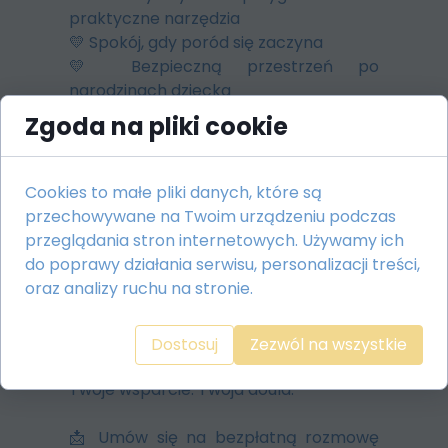
praktyczne narzędzia
💛 Spokój, gdy poród się zaczyna
💛 Bezpieczną przestrzeń po
narodzinach dziecka
Zgoda na pliki cookie
Poród to nie tylko
fizyczne wydarzenie.
Cookies to małe pliki danych, które są
To przejście. Możesz
przechowywane na Twoim urządzeniu podczas
zadbać by było ono
przeglądania stron internetowych. Używamy ich
łagodne.
do poprawy działania serwisu, personalizacji treści,
oraz analizy ruchu na stronie.
I możesz przejść przez to z kimś, kto
będzie obok – z uważnością i
Dostosuj
Zezwól na wszystkie
spokojem.Nie jako obserwator, ale jako
Twoje wsparcie. Twoja doula.
📩 Umów się na bezpłatną rozmowę