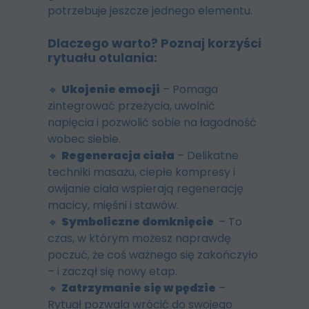
potrzebuje jeszcze jednego elementu.
Dlaczego warto? Poznaj korzyści
rytuału otulania:
🔸
Ukojenie emocji
– Pomaga
zintegrować przeżycia, uwolnić
napięcia i pozwolić sobie na łagodność
wobec siebie.
🔸
Regeneracja ciała
– Delikatne
techniki masażu, ciepłe kompresy i
owijanie ciała wspierają regenerację
macicy, mięśni i stawów.
🔸
Symboliczne domknięcie
– To
czas, w którym możesz naprawdę
poczuć, że coś ważnego się zakończyło
– i zaczął się nowy etap.
🔸
Zatrzymanie się w pędzie
–
Rytuał pozwala wrócić do swojego