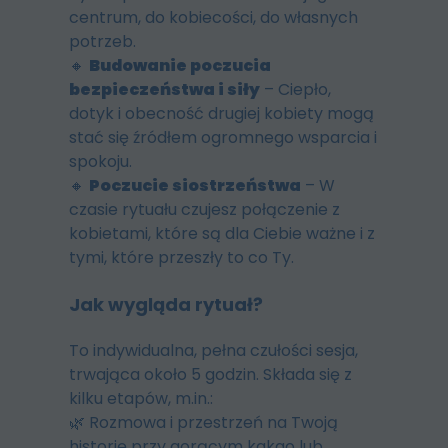
centrum, do kobiecości, do własnych
potrzeb.
🔸
Budowanie poczucia
bezpieczeństwa i siły
– Ciepło,
dotyk i obecność drugiej kobiety mogą
stać się źródłem ogromnego wsparcia i
spokoju.
🔸
Poczucie siostrzeństwa
– W
czasie rytuału czujesz połączenie z
kobietami, które są dla Ciebie ważne i z
tymi, które przeszły to co Ty.
Jak wygląda rytuał?
To indywidualna, pełna czułości sesja,
trwająca około 5 godzin. Składa się z
kilku etapów, m.in.:
🌿 Rozmowa i przestrzeń na Twoją
historię przy gorącym kakao lub