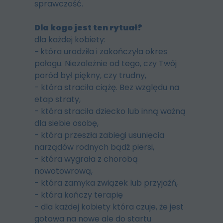
sprawczość.
Dla kogo jest ten rytuał?
dla każdej kobiety:
-
która urodziła i zakończyła okres
połogu. Niezależnie od tego, czy Twój
poród był piękny, czy trudny,
- która straciła ciążę. Bez względu na
etap straty,
- która straciła dziecko lub inną ważną
dla siebie osobę,
- która przeszła zabiegi usunięcia
narządów rodnych bądź piersi,
- która wygrała z chorobą
nowotowrową,
- która zamyka związek lub przyjaźń,
- która kończy terapię
- dla każdej kobiety która czuje, że jest
gotowa na nowe ale do startu