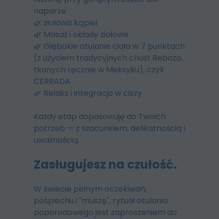
naparze
🌿 ziołowa kąpiel
🌿 Masaż i okłady ziołowe
🌿 Głębokie otulanie ciała w 7 punktach
(z użyciem tradycyjnych chust Rebozo,
tkanych ręcznie w Meksyku), czyli
CERRADA
🌿 Relaks i integracja w ciszy
Każdy etap dopasowuję do Twoich
potrzeb — z szacunkiem, delikatnością i
uważnością.
Zasługujesz na czułość.
W świecie pełnym oczekiwań,
pośpiechu i "muszę", rytuał otulania
poporodowego jest zaproszeniem do