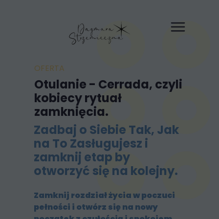
OFERTA
Otulanie - Cerrada, czyli
kobiecy rytuał
zamknięcia.
Zadbaj o Siebie Tak, Jak
na To Zasługujesz i
zamknij etap by
otworzyć się na kolejny.
Zamknij rozdział życia w poczuci
pełności i otwórz się na nowy
początek z czułością i spokojem.